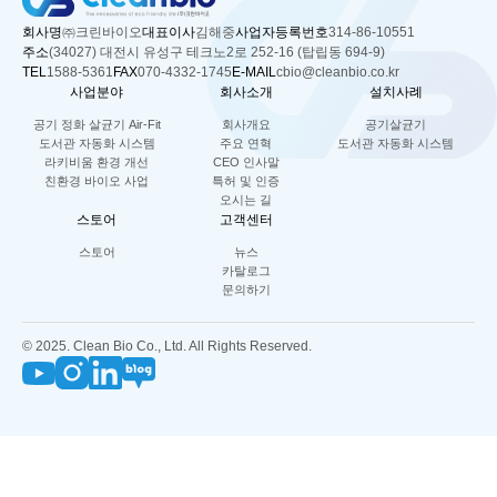
회사명
㈜크린바이오
대표이사
김해중
사업자등록번호
314-86-10551
주소
(34027) 대전시 유성구 테크노2로 252-16 (탑립동 694-9)
TEL
1588-5361
FAX
070-4332-1745
E-MAIL
cbio@cleanbio.co.kr
사업분야
회사소개
설치사례
공기 정화 살균기 Air-Fit
회사개요
공기살균기
도서관 자동화 시스템
주요 연혁
도서관 자동화 시스템
라키비움 환경 개선
CEO 인사말
친환경 바이오 사업
특허 및 인증
오시는 길
스토어
고객센터
스토어
뉴스
카탈로그
문의하기
© 2025. Clean Bio Co., Ltd. All Rights Reserved.